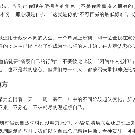
方法。先列出你现在所拥有的角色（不是你希望将来拥有的
尽本分，那必须是什么？”这就是你的“不可再减的最低标准”。
以适用于截然不同的人生。一个单身上班族，和一位全职在家
样的：从神已经呼召了你成为什么样的人开始，再去辨认忠心
信徒要“省察自己的行为”，不要彼此比较，“因为各人必担当
心，也不是我的忠心。但我们每一个人，都蒙召去承担神交托
地方
精力会随着一天、一周，甚至一年中的不同阶段起伏变化。所
不累、不分心、不被耗尽的理想版自己。
划时假设自己时时刻刻精力充沛。不管是清晨六点还是晚上
低潮疲惫的八月，我们以为自己总是精神抖擞，全神贯注。可