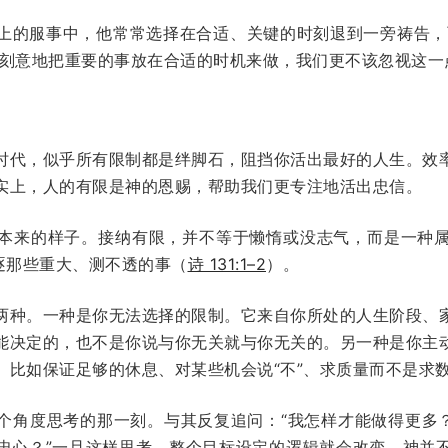
上的服事中，他常常选择在合适、关键的时刻退到一旁祷告，
刻意地把重要的事放在合适的时机来做，我们更不该忽视这一
时代，似乎所有限制都是绊脚石，阻挡你活出最好的人生。效
实上，人的有限是神的恩赐，帮助我们更专注地活出忠信。
本来的样子。接纳有限，并不等于懒惰或没志气，而是一种
逐那些重大、测不透的事（
诗 131:1–2
）。
两种。一种是你无法选择的限制。它来自你所处的人生阶段、
能决定的，也不是你说与你无关就与你无关的。另一种是你主
。比如保证足够的休息、对某些机会说“不”、求质量而不是求
个角度思考的那一刻。与其反复追问：“我怎样才能做得更多？
忠心？”一旦这样思考，整个目标设定的逻辑就会改变。神并