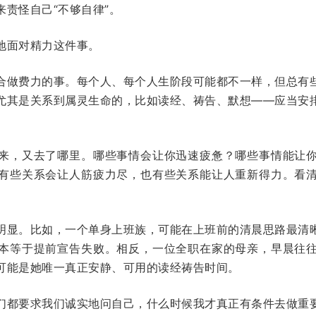
责怪自己“不够自律”。
地面对精力这件事。
合做费力的事。每个人、每个人生阶段可能都不一样，但总有
尤其是关系到属灵生命的，比如读经、祷告、默想——应当安
来，又去了哪里。哪些事情会让你迅速疲惫？哪些事情能让
有些关系会让人筋疲力尽，也有些关系能让人重新得力。看
。
明显。比如，一个单身上班族，可能在上班前的清晨思路最清
本等于提前宣告失败。相反，一位全职在家的母亲，早晨往
可能是她唯一真正安静、可用的读经祷告时间。
们都要求我们诚实地问自己，什么时候我才真正有条件去做重