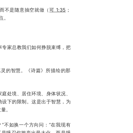
而不是随意抽空就做（
可 1:35
；
点。
率专家总教我们如何挣脱束缚，把
属灵的智慧。《诗篇》所描绘的那
家庭处境、居住环境、身体状况、
动设下的限制。这是出于智慧，为
数量。
”不如换一个方向问：“在我现有
不是呼召你把产出最大化，而是呼