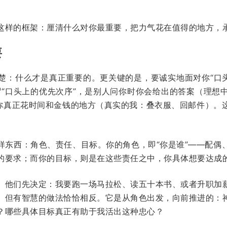
这样的框架：厘清什么对你最重要，把力气花在值得的地方，
要
楚：什么才是真正重要的。更关键的是，要诚实地面对你“口头
谓“口头上的优先次序”，是别人问你时你会给出的答案（理想
在你真正花时间和金钱的地方（真实的我：叠衣服、回邮件）。
样东西：角色、责任、目标。你的角色，即“你是谁”——配偶
的要求；而你的目标，则是在这些责任之中，你具体想要达成
。他们先决定：我要跑一场马拉松、读五十本书、或者升职加
。但有智慧的做法恰恰相反。它是从角色出发，向前推进的：
？哪些具体目标真正有助于我活出这种忠心？