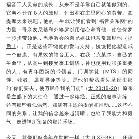
福音工人灵命的成长，从来不是单靠自己就能做到的。
它离不开许多人的鼓励、付出和在主里同心的劳苦。拿
提摩太来说吧，他的一生就让我们看到“福音关系网”的
力量：母亲友尼基和外婆罗以用信心养育他，使徒保罗
一步步带领他，当地教会的弟兄姐妹也常常鼓励他（
提
后 1
）。正是这些环绕他的爱与支持，慢慢把他塑造成
一个健康、有果效的福音工人。在我（克莱尔）自己的
生命里，从高中到接受事工训练，神也使用过很多重要
的人，有青年团契的带领者、门训学徒（MTS）的同
伴、牧者、属灵导师等等。是他们帮我看见圣经里那
句“你们要去，使万民作我的门徒”（
太 28:18-20
）原来
是主赐下的大使命。通过一起读经、正规的服事训练，
还有那些看似偶然、却满有主恩的提醒和推动……这些不
同的关系，让我的信念越来越清晰，也给了我能力和勇
气，走进神所预备的那片禾场。
今天，就像耶稣当年在世时一样（
太 9:37-38
），庄稼