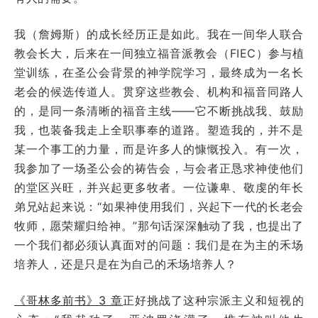
我（詹姆斯）的成长经历正是如此。我在一间华人联合
教会长大，后来在一间独立福音派教会（FIEC）参与植
堂训练，在圣公会背景的神学院学习，最终成为一名长
老会的候选传道人。贯穿这些教会、机构和福音同路人
的，是同一条清晰的福音主线——它不断挑战我、鼓励
我，也装备我走上全职事奉的道路。塑造我的，并不是
某一个事工的力量，而是许多人的慷慨投入。有一次，
我参加了一场圣公会的祷告会，与会者正恳求神使他们
的堂区兴旺，并兴起更多牧者。一位谦卑、敬虔的年长
弟兄站起来说：“如果神使用我们，兴起下一代的长老会
牧师，愿荣耀归给神。”那句话深深触动了我，也提出了
一个我们都必须认真面对的问题：我们是在为主的禾场
培养人，还是只是在为自己的禾场培养人？
《哥林多前书》3 章
正好挑战了这种宗派主义和短视的